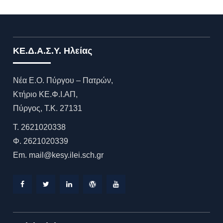
ΚΕ.Δ.Α.Σ.Υ. Ηλείας
Νέα Ε.Ο. Πύργου – Πατρών,
Κτήριο ΚΕ.Φ.Ι.ΑΠ,
Πύργος, T.K. 27131
Τ. 2621020338
Φ. 2621020339
Εm. mail@kesy.ilei.sch.gr
Facebook
Twitter
Linkedin
WordPress
YouTube