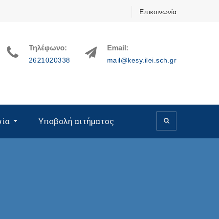
Επικοινωνία
Τηλέφωνο:
Email:
2621020338
mail@kesy.ilei.sch.gr
σία
Υποβολή αιτήματος
υτικής Ελλάδας
 Β/θμιας Εκπαίδευσης