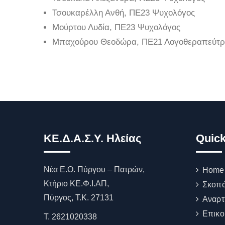
Τσουκαρέλλη Ανθή, ΠΕ23 Ψυχολόγος
Μούρτου Λυδία, ΠΕ23 Ψυχολόγος
Μπαχούρου Θεοδώρα, ΠΕ21 Λογοθεραπεύτρ
ΚΕ.Δ.Α.Σ.Υ. Ηλείας
Quick
Νέα Ε.Ο. Πύργου – Πατρών,
Home
Κτήριο ΚΕ.Φ.Ι.ΑΠ,
Σκοπό
Πύργος, T.K. 27131
Αναρτ
Επικο
Τ. 2621020338