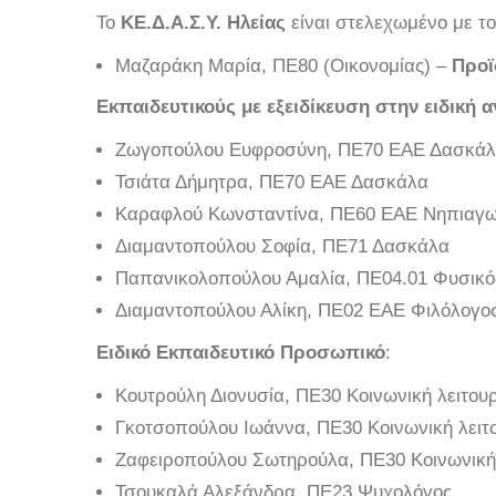
Το
ΚΕ.Δ.Α.Σ.Υ. Ηλείας
είναι στελεχωμένο με τ
Μαζαράκη Μαρία, ΠΕ80 (Οικονομίας) –
Προϊ
Εκπαιδευτικούς με εξειδίκευση στην ειδική 
Ζωγοπούλου Ευφροσύνη, ΠΕ70 ΕΑΕ Δασκά
Τσιάτα Δήμητρα, ΠΕ70 ΕΑΕ Δασκάλα
Καραφλού Κωνσταντίνα, ΠΕ60 ΕΑΕ Νηπιαγ
Διαμαντοπούλου Σοφία, ΠΕ71 Δασκάλα
Παπανικολοπούλου Αμαλία, ΠΕ04.01 Φυσικ
Διαμαντοπούλου Αλίκη, ΠΕ02 ΕΑΕ Φιλόλογο
Ειδικό Εκπαιδευτικό Προσωπικό
:
Κουτρούλη Διονυσία, ΠΕ30 Κοινωνική λειτου
Γκοτσοπούλου Ιωάννα, ΠΕ30 Κοινωνική λειτ
Ζαφειροπούλου Σωτηρούλα, ΠΕ30 Κοινωνική
Τσουκαλά Αλεξάνδρα, ΠΕ23 Ψυχολόγος