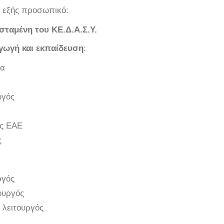
ο εξής προσωπικό:
σταμένη του ΚΕ.Δ.Α.Σ.Υ.
αγωγή και εκπαίδευση
:
λα
ωγός
ός ΕΑΕ
ς
ργός
ουργός
 λειτουργός