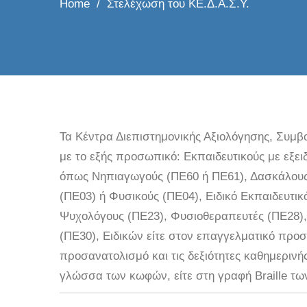
Home
Στελέχωση του ΚΕ.Δ.Α.Σ.Υ.
Τα Κέντρα Διεπιστημονικής Αξιολόγησης, Συμβο
με το εξής προσωπικό: Εκπαιδευτικούς με εξει
όπως Νηπιαγωγούς (ΠΕ60 ή ΠΕ61), Δασκάλους
(ΠΕ03) ή Φυσικούς (ΠΕ04), Ειδικό Εκπαιδευτι
Ψυχολόγους (ΠΕ23), Φυσιοθεραπευτές (ΠΕ28),
(ΠΕ30), Ειδικών είτε στον επαγγελματικό προσ
προσανατολισμό και τις δεξιότητες καθημερινή
γλώσσα των κωφών, είτε στη γραφή Braille τω