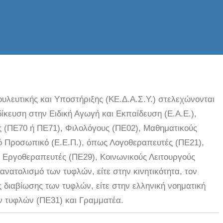
υλευτικής και Υποστήριξης (ΚΕ.Δ.Α.Σ.Υ.) στελεχώνονται
δίκευση στην Ειδική Αγωγή και Εκπαίδευση (Ε.Α.Ε.),
 (ΠΕ70 ή ΠΕ71), Φιλολόγους (ΠΕ02), Μαθηματικούς
κό Προσωπικό (Ε.Ε.Π.), όπως Λογοθεραπευτές (ΠΕ21),
 Εργοθεραπευτές (ΠΕ29), Κοινωνικούς Λειτουργούς
ανατολισμό των τυφλών, είτε στην κινητικότητα, τον
ς διαβίωσης των τυφλών, είτε στην ελληνική νοηματική
ν τυφλών (ΠΕ31) και Γραμματέα.