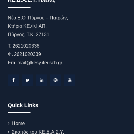
ΚΕ.Δ.Α.Σ.Υ. Ηλείας
Νέα Ε.Ο. Πύργου – Πατρών,
Κτήριο ΚΕ.Φ.Ι.ΑΠ,
Πύργος, T.K. 27131
Τ. 2621020338
Φ. 2621020339
Εm. mail@kesy.ilei.sch.gr
Facebook
Twitter
Linkedin
WordPress
YouTube
Quick Links
Home
Σκοπός του ΚΕ.Δ.Α.Σ.Υ.