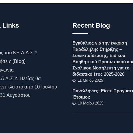
 Links
Recent Blog
Εγκύκλιος για την έγκριση
Παράλληλης Στήριξης –
ς του ΚΕ.Δ.Α.Σ.Υ.
Συνεκπαίδευσης, Ειδικού
ήσεις (Blog)
Βοηθητικού Προσωπικού κα
Σχολικού Νοσηλευτή για το
ινωνία
διδακτικό έτος 2025-2026
.Δ.Α.Σ.Υ. Ηλείας θα
11 Μαΐου 2025
νει κλειστό από 10 Ιουλίου
Πανελλήνιες: Είστε Πραγματ
 31 Αυγούστου
Έτοιμοι;
10 Μαΐου 2025