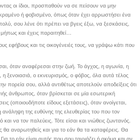
ντας οι ίδιοι, προσπαθούν να σε πείσουν να μην
κραμένο ή φοβισμένο, όπως όταν έχει αρρωστήσει ένα
ολύ, σου λένε ότι πρέπει να βγεις έξω, να ξεσκάσεις,
 μήπως και έχεις παραιτηθεί…
υς εφήβους και τις οικογένειές τους, να γράψω κάτι που
σαι, όταν αναφέρεσαι στην ζωή. Το άγχος, η αγωνία, η
η ξενοιασιά, ο εκνευρισμός, ο φόβος, όλα αυτά τέλος
την πορεία σου, αλλά αντιθέτως αποτελούν αποδείξεις ότι
ιής άνθρωπος, όταν βρίσκεται σε μία εσωτερική
σεις (οποιουδήποτε είδους εξετάσεις), όταν ανοίγεται,
η ανάληψη της ευθύνης της ελευθερίας του που τον
 και να τον παλεύεις. Τότε είσαι και νιώθεις ζωντανός.
ς θα αναρωτηθείς και για το εάν θα τα καταφέρεις. Θα
 Για το εάν είναι αυτός που σου ταιριάζει ή ακόμα και αν