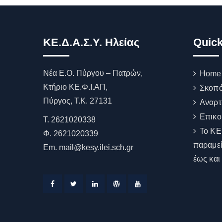
ΚΕ.Δ.Α.Σ.Υ. Ηλείας
Quick
Νέα Ε.Ο. Πύργου – Πατρών,
Home
Κτήριο ΚΕ.Φ.Ι.ΑΠ,
Σκοπό
Πύργος, T.K. 27131
Αναρτ
Επικο
Τ. 2621020338
Το ΚΕ
Φ. 2621020339
παραμεί
Εm. mail@kesy.ilei.sch.gr
έως και
Facebook
Twitter
Linkedin
WordPress
YouTube