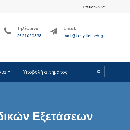
Επικοινωνία
Τηλέφωνο:
Email:
2621020338
mail@kesy.ilei.sch.gr
σία
Υποβολή αιτήματος
υτικής Ελλάδας
 Β/θμιας Εκπαίδευσης
δικών Εξετάσεων